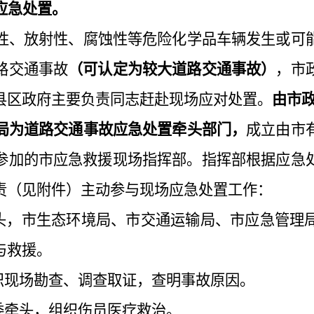
应急
处置
。
性、放射性、腐蚀性等危险化学品车辆发生或可
路交通事故
（可认定为较大道路交通事故）
，市
县区
政府主要负责同志赶赴现场
应对处置
。
由市
局为道路交通事故应急处置牵头部门，
成立由市
参加的
市
应急救援现场指挥部
。
指挥部
根据应急
责（见附件）
主动参与
现场应急处置工作：
头，市生态环境局、市交通运输局、市应急管理
与救援。
织现场勘查、调查取证，查明事故原因。
委牵头，组织伤员医疗救治。