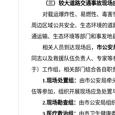
（
三
）
较大
道路交通事故现场
对载运爆炸性、易燃性、毒害
周边区域公共安全、生态环境的道
通
运输
、生态环境
等部门
和事发地
相关人员
到达现场后，
市公安
同志以及救援队伍负责人、专家等
于）
工作组
，相关
部门
结合各自
职
1.
现场处置组：
由市公安局牵
伍等参加，组织开展现场应急处置
2.
现场勘查组：
由市公安局组
3.
医疗救治组：
由市卫生健康