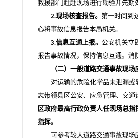
救援
部门
赶赴现场进行勘验并先期
2.现场核查报告。
第一时间到
心
将事故信息报告本局机关。
3
.信息互通上报。
公安
机关立
报告事故情况，
保持信息互通
。消
（
二
）
一般道路交通事故现场
对
运输的危险化学品未
泄漏
或
志带领县区公安、
应急
管理
、交通
区政府最高行政负责人任现场总指
指挥。
可参考较大道路交通事故现场