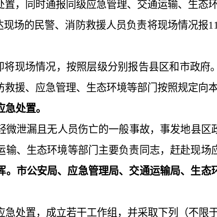
处置，
同时
通报同级应急
管理、
交通
运输
、生态
达现场的民警、消防救援人员负责将现场情况报
1
即
将现场情况
，按照层级分别
报告
县区和市政府
防救援、应急管理、生态环境等部门按照规定向
应急
处置
。
轻微泄漏且
无人员伤亡
的一般
事故，事发地
县区
运输
、生态环境
等部门主要负责同志，
赶赴现场
挥。市
公安局、应急
管理
局、交通
运输
局、生态
应急处置，成立若干工作组，并采取下列（不限