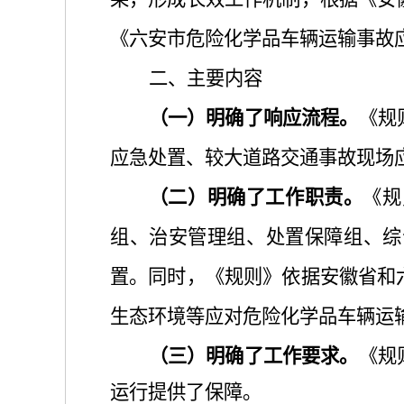
《六安市危险化学品车辆运输事故
二、主要内容
（
一
）
明确了
响应
流程。
《
规
应急处置
、
较大道路交通事故现场
（
二
）
明确了
工作职责
。
《
规
组、治安管理组、处置保障组、综
置。同时，《
规则
》
依据
安徽省和
生态环境等应对危险化学品车辆运
（
三
）
明确了工作要求。
《
规
运行提供了保障。