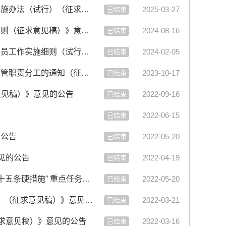
【征集】关于征询公众对《六安市安全生产风险排查整治和责任倒查追究实施办法（试行）（征求意见稿）》意见的公告
2025-03-27
已结束
【征集】关于征询公众对《六安市危险化学品车辆运输事故应急处置工作规则（征求意见稿）》意见的公告
2024-08-16
已结束
【征集】关于征询公众对《六安市应急管理行政执法技术检查员和社会监督员工作实施细则（试行）（征求意见稿）》意...
2024-02-05
已结束
【征集】关于公开征求《关于进一步明确我市部分行业（领域）安全生产监管职责分工的通知（征求意见稿）》意见的公告
2023-10-17
已结束
求意见稿）》意见的公告
2022-09-16
已结束
告
2022-06-15
已结束
的公告
2022-05-20
已结束
见的公告
2022-04-19
已结束
【征集】关于公开征求《六安市贯彻落实国务院 安委会全面加强安全生产“十五条硬措施” 重点任务清单》（征求意见...
2022-05-20
已结束
【征集】关于公开征求《六安市“十四五”综合防灾减灾规划（2021-2025年）（征求意见稿）》意见的公告
2022-03-21
已结束
征求意见稿）》意见的公告
2022-03-16
已结束