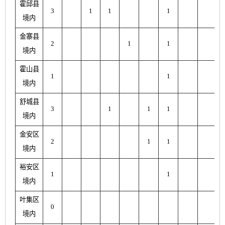
霍邱县
3
1
1
1
境内
金寨县
2
1
1
境内
霍山县
1
1
境内
舒城县
3
1
1
1
境内
金安区
2
1
1
境内
裕安区
1
1
境内
叶集区
0
境内