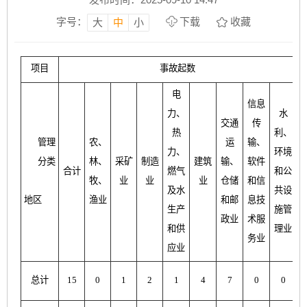
字号：
下载
收藏
大
中
小
项目
事故起数
电
信息
力、
水
交通
传
热
利、
管理
农、
运
输、
力、
环境
分类
林、
采矿
制造
建筑
输、
软件
合计
燃气
和公
牧、
业
业
业
仓储
和信
及水
共设
地区
渔业
和邮
息技
生产
施管
政业
术服
和供
理业
务业
应业
总计
15
0
1
2
1
4
7
0
0