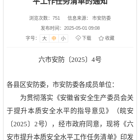
平工作任务清单的通知
浏览次数：
751
信息来源： 市安防委
发布时间：2025-05-01 09:08
字号：
下载
收藏
大
中
小
六市安防〔
2025
〕
4
号
各县区
安防委
，市
安防委
各
成员单位：
为贯彻落实《安徽省安全生产委员会关
于提升本质安全水平的指导意见》（皖安
〔
2025
〕
2
号），经市政府同意，
现将《
六
安市提升本质安全水平工作任务清单
》印发