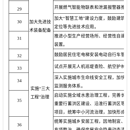
开展燃气智能物联表和泄漏报警器推广
29
加大
“智慧工地”建设力度，鼓励建筑
加大先进技
30
定位等先进技术应用。
术装备配备
推进小型生产经营场所、经营性自建房
31
装置。
鼓励居民住宅电梯安装电动自行车智能
32
试点开展无人机巡堤查险、航空护林、
33
深入实施城市生命线安全工程，加快应
34
监测服务体系。
实施
“三大
启动实施全域水患治理工程，完善长江
工程
”治理
35
重要行蓄洪区建设、沿淮行蓄洪区等其
项目，统筹中小河流治理，加快形成六
统筹实施城乡安居工程，因地制宜、分
36
专项整治，确保房屋安全隐患动态清零