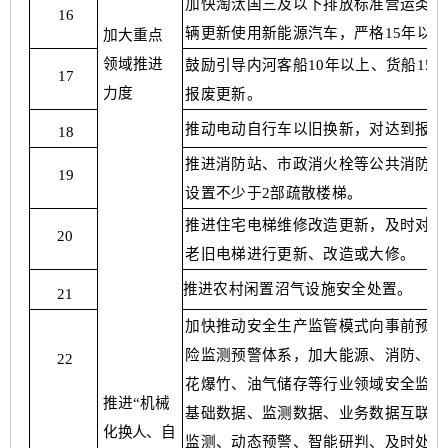
加快淘汰国三及以下排放标准营运类柴
16
辆更新使用新能源汽车，严格15年以上
加大重点
领
域推进
鼓励引导内河客船
10年以上、货船1
17
力度
报废更新。
推动电动自行车以旧换新，对达到报废
18
推进消防站、市政消火栓等公共消防设
19
设置不少于
2部疏散楼梯。
推进住宅电梯维修改造更新，及时对安
20
老旧电梯进行更新、改造或大修。
推进农村闲置沼气设施安全处置。
21
加快推动安全生产监管模式向事前预防
险监测预警体系，加大能源、消防、钢
22
花爆竹、油气储存等行业领域安全监测
推进
“机械
基础数据、监测数据、业务数据互联互
化换人、自
监测、动态预警、智能研判、及时处置