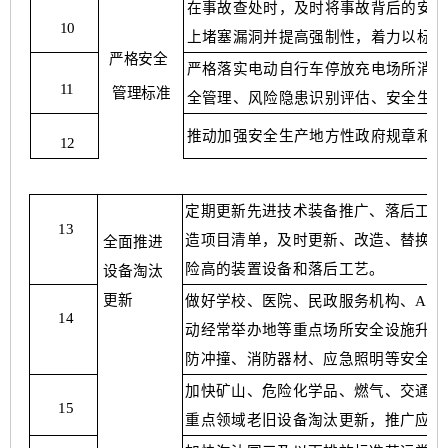
在事故查处时，及时将事故背后的安全
10
上堵塞漏洞并提高强制性，着力以标准
严格安全
严格落实电动自行车停放充电场所消防
11
管
理标准
全管理、风险隐患识别评估、安全生产
推动加强安全生产地方性政府规章和制
12
定期更新先进技术装备推广、落后工艺
13
造项目清单，及时更新、改造、替换、
全面推进
险高的装置设备和落后工艺。
设
备淘汰
更新
做好学校、医院、民政服务机构、
A级
14
动经常举办地等重点场所安全设施升级
防冲撞、消防器材、应急照明等安全设
加快矿山、危险化学品、燃气、交通运
15
重点领域老旧设备淘汰更新，推广应用