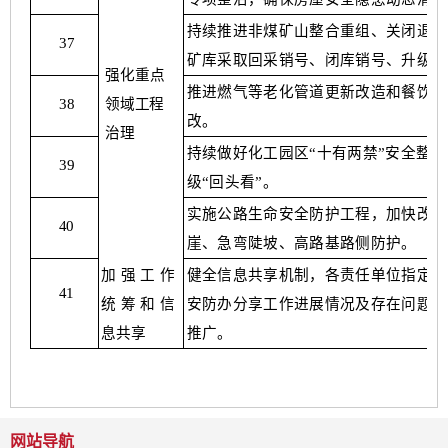
持续推进非煤矿山整合重组、关闭退出
37
矿库采取回采销号、闭库销号、升级改
强化重点
推进燃气等老化管道更新改造和餐饮等
领域工程
38
改。
治理
持续做好化工园区
“十有两禁”安全整
39
级“回头看”
。
实施公路生命安全防护工程，加快改造
40
崖、急弯陡坡、高路基路侧防护。
加强工作
健全信息共享机制，各责任单位指定联
41
统
筹和信
安防办分享工作进展情况及存在问题，
息共
享
推广。
网站导航