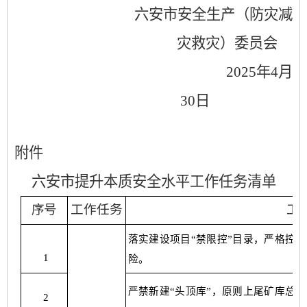
六安市安全生产
（防灾减
灾救灾）
委员会
202
5
年
4
月
30
日
附件
六安市提升本质安全水平工作任务清单
序号
工作任务
工
落实建设项目
“禁限控”目录，严格控
1
险
。
严禁新建
“头顶库”，原则上尾矿库总
2