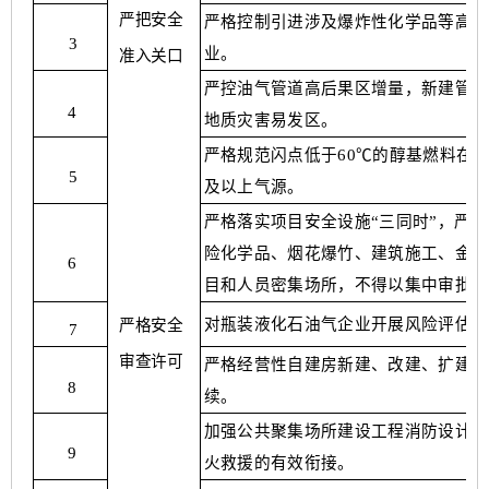
严把安全
严格控制引进涉及爆炸性化学品等高风
3
业
。
准入关口
严控油气管道高后果区增量，新建管道
4
地质灾害易发区。
严格规范闪点低于
60℃的醇基燃料在
5
及以上气源。
严格落实项目安全设施
“三同时”，严
险化学品、烟花爆竹、建筑施工、金属
6
目和人员密集场所，不得以集中审批为
对瓶装液化石油气企业开展风险评估，
严格安全
7
审查许可
严格经营性自建房新建、改建、扩建，
8
续。
加强公共聚集场所建设工程消防设计审
9
火救援的有效衔接。