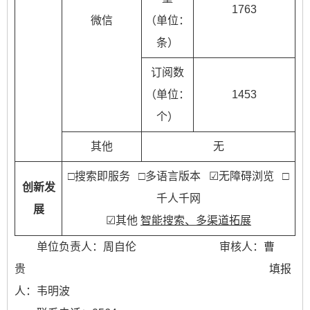
1763
微信
（单位：
条）
订阅数
（单位：
1453
个）
其他
无
□搜索即服务 □多语言版本 ☑无障碍浏览 □
创新发
千人千网
展
☑其他
智能搜索、多渠道拓展
单位负责人：周自伦
审核人：曹
贵 填报
人：韦明波