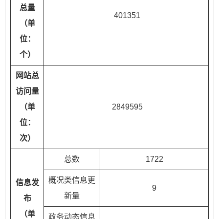
总量
401351
（单
位：
个）
网站总
访问量
（单
2849595
位：
次）
总数
1722
概况类信息更
信息发
9
新量
布
（单
政务动态信息