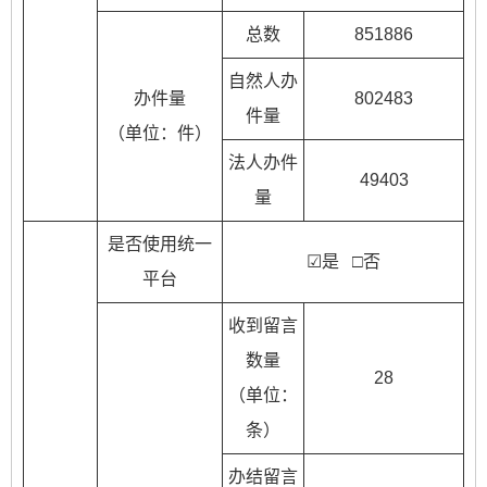
总数
851886
自然人办
办件量
802483
件量
（单位：件）
法人办件
49403
量
是否使用统一
☑是 □否
平台
收到留言
数量
28
（单位：
条）
办结留言