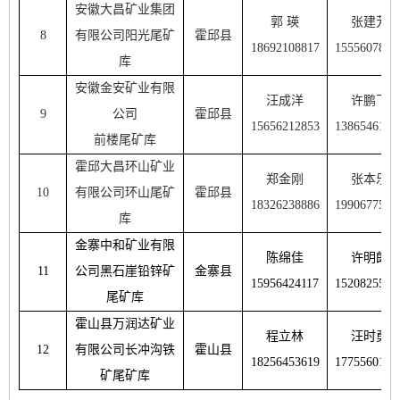
安徽大昌矿业集团
郭
瑛
张建芳
8
有限公司阳光尾矿
霍邱县
18692108817
1555607877
库
安徽金安矿业有限
汪成洋
许鹏飞
9
公司
霍邱县
15656212853
1386546177
前楼尾矿库
霍邱大昌环山矿业
郑金刚
张本乐
10
有限公司环山尾矿
霍邱县
18326238886
1990677558
库
金寨中和矿业有限
陈绵佳
许明朗
11
公司黑石崖铅锌矿
金寨县
15956424117
1520825515
尾矿库
霍山县万润达矿业
程立林
汪时勇
12
有限公司长冲沟铁
霍山县
18256453619
1775560188
矿尾矿库