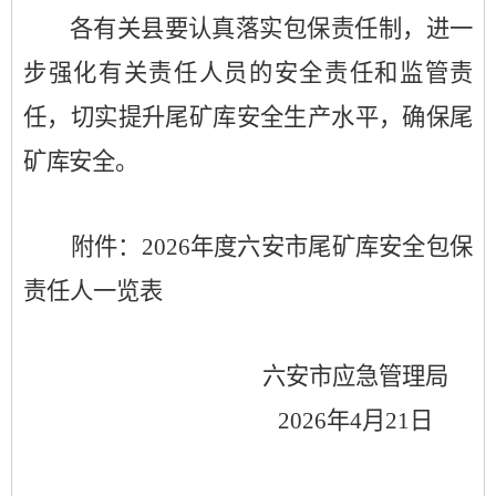
各有关县要认真落实包保责任制，进一
步强化有关责任人员的安全责任和监管责
任，切实提升尾矿库安全生产水平，确保尾
矿库安全。
附件：
202
6
年度六安市尾矿库安全包保
责任人一览表
六安市
应急管理局
20
26
年
4
月
21日