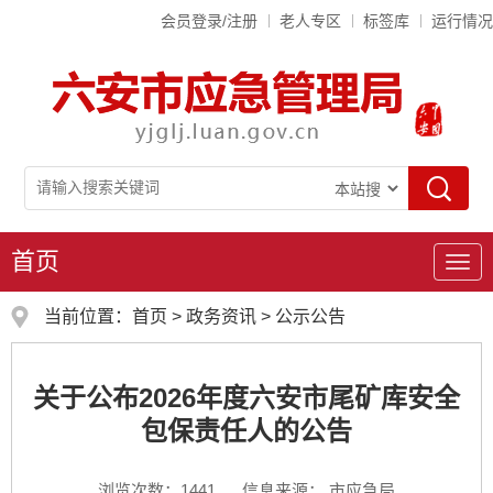
会员登录/注册
老人专区
标签库
运行情况
首页
导
航
当前位置：
首页
>
政务资讯
>
公示公告
关于公布2026年度六安市尾矿库安全
包保责任人的公告
浏览次数：
1441
信息来源： 市应急局