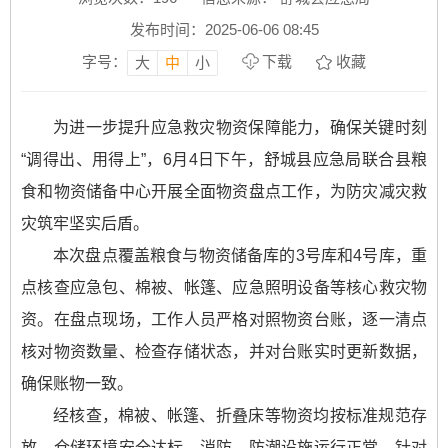
发布时间：2025-06-06 08:45
字号：
下载
收藏
大
中
小
为进一步提升应急救灾物资保障能力，确保关键时刻
“调得出、用得上”，6月4日下午，舒城县应急局联合县粮
食和物资储备中心开展全面物资盘点工作，为防灾减灾救
灾筑牢坚实后盾。
本次盘点覆盖粮食与物资储备库的3号库和4号库，重
点核查应急包、棉被、帐篷、应急照明设备等核心救灾物
资。在盘点现场，工作人员严格对照物资台账，逐一清点
核对物资数量、检查存储状态，并对台账实时更新数据，
确保账物一致。
经核查，棉被、帐篷、折叠床等物资均按标准规范存
放，仓储环境安全达标，消防、防潮设施运行正常。针对