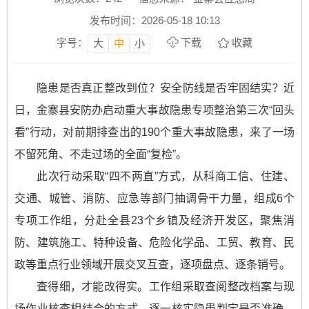
发布时间：2026-05-18 10:13
字号：
下载
收藏
大
中
小
隐患是否真正整改到位？安全防线是否牢固结实？近
日，金寨县安防办启动重大事故隐患专项整治第三次“回头
看”行动，对前期排查出的190个重大事故隐患，来了一场
不留死角、不走过场的全面“复检”。
此次行动采取“四不两直”方式，从科商工信、住建、
交通、城管、消防、应急等部门抽调骨干力量，组成6个
专项工作组，分赴全县23个乡镇及经济开发区，聚焦消
防、建筑施工、特种设备、危险化学品、工贸、教育、民
政等重点行业领域开展交叉互查，逐项盘点、逐条销号。
查得细，才能改得实。工作组采取查阅整改档案与现
场作业核查相结合的方式，逐一核实隐患判定是否准确、