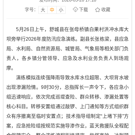
字号：
下载
收藏
大
中
小
5月26日上午，舒城县在张母桥镇白果村洪冲水库大
坝旁举行2026年度防汛应急演练。副县长张栋梁，县应急
局、水利局、自然资源局、城管局、气象局等相关部门负
责人，各乡镇分管领导、应急及水利业务负责人到场观
摩。
演练模拟连续强降雨导致水库水位超限、大坝背水坡
出现渗漏险情。9时30分，总指挥长一声令下，各应急小
组迅速响应，依次完成巡堤查险、群众转移、渗漏处置等
核心科目。转移安置组通过敲锣、上门通知等方式组织群
众有序撤离至临时安置点；技术指导组制定“上堵下排”方
案，应急抢险组按规范实施导渗作业，蓝天救援队全程配