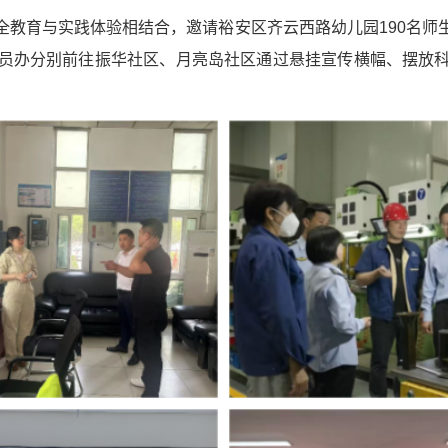
全教育与实践体验相结合，邀请裕安区齐云西路幼儿园190名师
员办分别前往振华社区、月亮岛社区通过悬挂宣传横幅、摆放