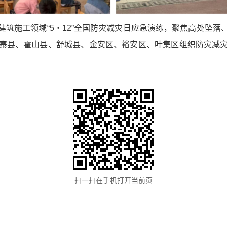
建筑施工领域“5・12”全国防灾减灾日应急演练，聚焦高处坠
寨县、霍山县、舒城县、金安区、裕安区、叶集区组织防灾减
扫一扫在手机打开当前页