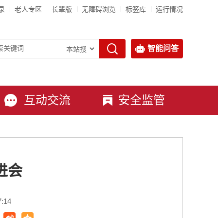
录
老人专区
长辈版
无障碍浏览
标签库
运行情况
智能问答
互动交流
安全监管
进会
:14