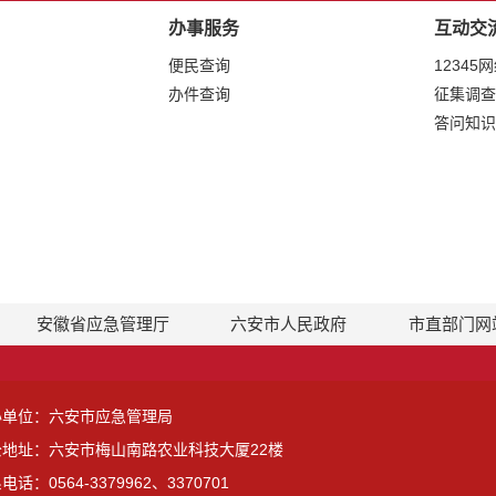
办事服务
互动交
便民查询
12345
办件查询
征集调查
答问知识
安徽省应急管理厅
六安市人民政府
市直部门网
办单位：六安市应急管理局
公地址：六安市梅山南路农业科技大厦22楼
电话：0564-3379962、3370701